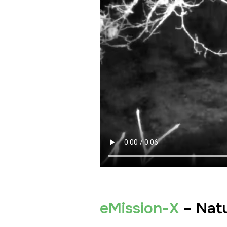
eMission-X
– Nat