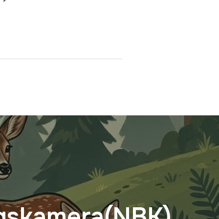
gskamera(NBK)