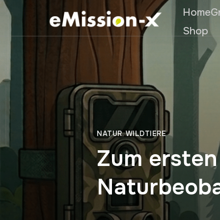
Home
G
Shop
NATUR
,
WILDTIERE
Zum ersten
Naturbeoba