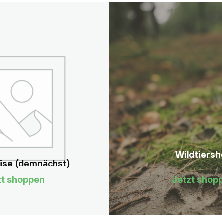
Wildtiersh
ise
(demnächst)
zt shoppen
Jetzt shop