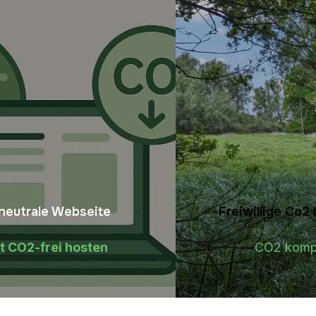
neutrale Webseite
Freiwillige Co
t CO2-frei hosten
CO2 komp