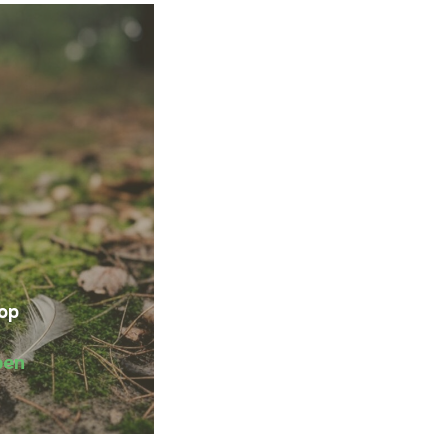
op
pen