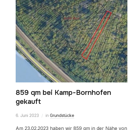
859 qm bei Kamp-Bornhofen
gekauft
6. Juni 2023
in
Grundstücke
Am 23.02.2023 haben wir 859 qm in der Nähe von